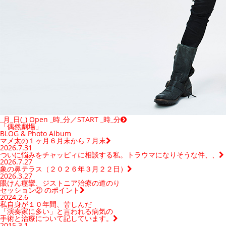
_月_日(_) Open _時_分／START _時_分
「偶然劇場」
BLOG & Photo Album
マメ太の１ヶ月６月末から７月末
2026.7.31
ついに悩みをチャッピィに相談する私。トラウマになりそうな件、、
2026.7.27
象の鼻テラス（２０２６年３月２２日）
2026.3.27
眼けん痙攣、ジストニア治療の道のり
セッション② のポイント
2024.2.6
私自身が１０年間、苦しんだ
「演奏家に多い」と言われる病気の
手術と治療について記しています。
2015.3.1