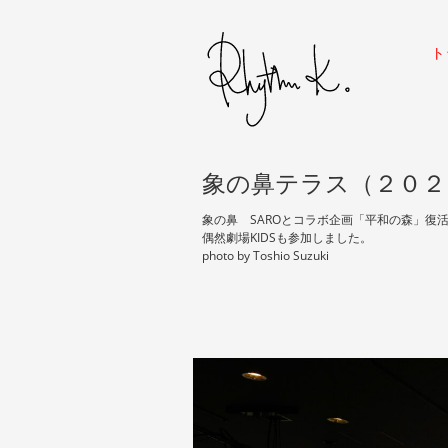
ト
象の鼻テラス（２０２
象の鼻 SAROとコラボ企画「平和の森」復
偶然劇場KIDSも参加しました。
photo by Toshio Suzuki