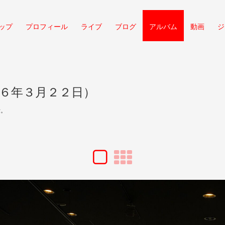
ップ
プロフィール
ライブ
ブログ
アルバム
動画
ジ
６年３月２２日）
活。