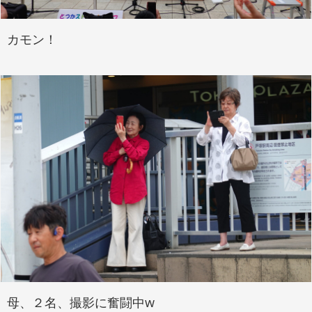
カモン！
母、２名、撮影に奮闘中w