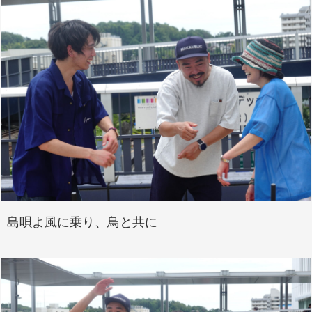
島唄よ風に乗り、鳥と共に