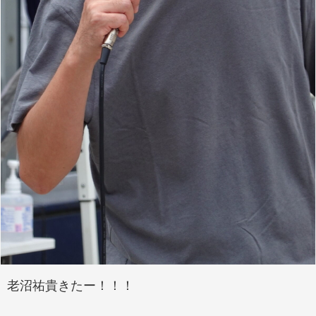
老沼祐貴きたー！！！