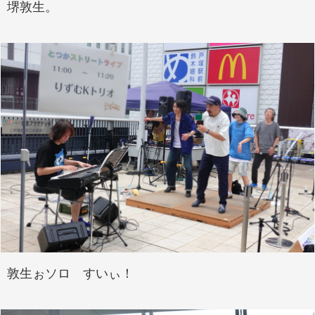
堺敦生。
敦生ぉソロ すいぃ！