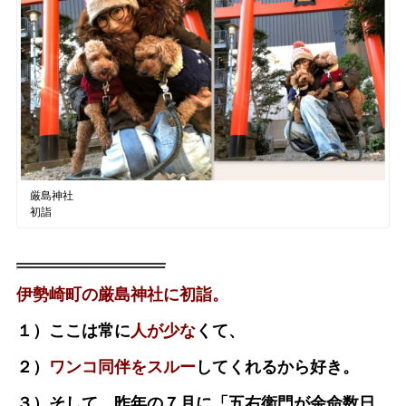
厳島神社
初詣
伊勢崎町の厳島神社に初詣。
１）ここは常に
人が少な
くて、
２）
ワンコ同伴をスルー
してくれるから好き。
３）そして、昨年の７月に「五右衛門が余命数日