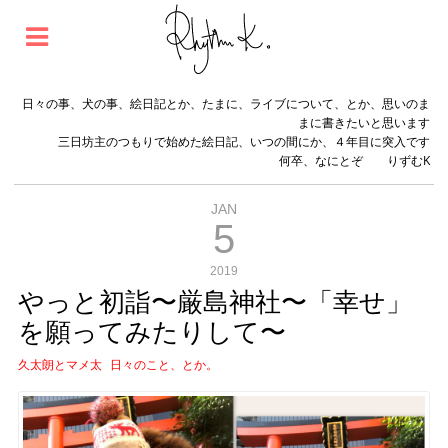
日々の事、犬の事、絵日記とか、たまに、ライブについて、とか、思いのま
まに書きたいと思います
三日坊主のつもりで始めた絵日記、いつの間にか、４年目に突入です
何卒、なにとぞ りずむK
JAN
5
2019
やっと初詣〜厳島神社〜「幸せ」
を願ってみたりして〜
久太朗とマメ太
日々のこと、とか。