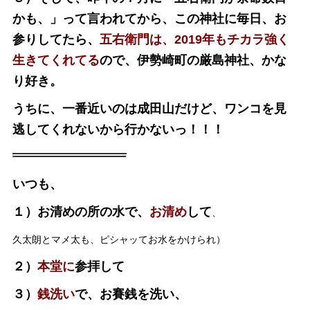
かも、」って言われてから、
この神社に毎日、お
参りしてたら、
五右衛門は、2019年もチカラ強く
生きてくれてる
ので、
伊勢崎町の厳島神社、かな
り好き。
うちに、一番近いのは成田山だけど、ワンコを見
逃してくれないから行かないっ！！！
いつも、
１）お清めの所の水で、
お清め
して
、
久太朗とマメ太も、ピシャッてお水をかけられ）
２）
本堂に
参拝して
３）
銭洗い
で、お賽銭を洗い、