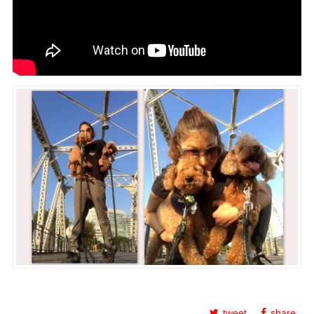
tweet
share