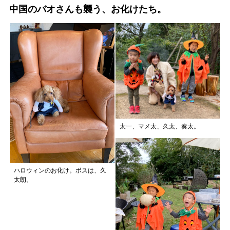
中国のバオさんも襲う、お化けたち。
太一、マメ太、久太、奏太。
ハロウィンのお化け。ボスは、久
太朗。