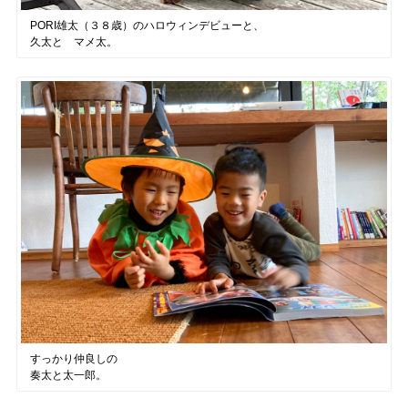
PORI雄太（３８歳）のハロウィンデビューと、
久太と マメ太。
すっかり仲良しの
奏太と太一郎。