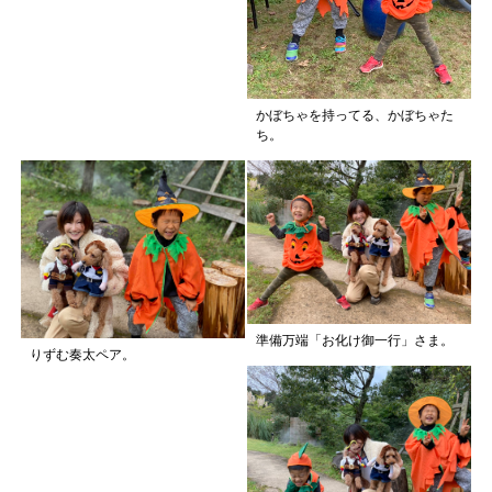
かぼちゃを持ってる、かぼちゃた
ち。
準備万端「お化け御一行」さま。
りずむ奏太ペア。