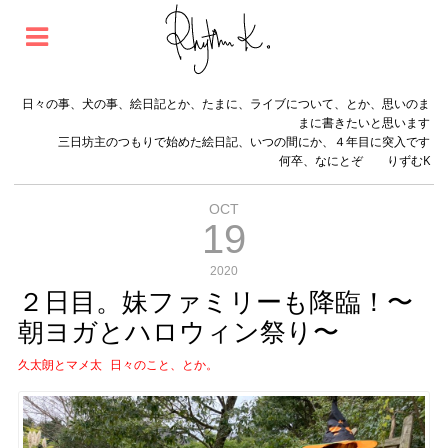
日々の事、犬の事、絵日記とか、たまに、ライブについて、とか、思いのま
まに書きたいと思います
三日坊主のつもりで始めた絵日記、いつの間にか、４年目に突入です
何卒、なにとぞ りずむK
OCT
19
2020
２日目。妹ファミリーも降臨！〜
朝ヨガとハロウィン祭り〜
久太朗とマメ太
日々のこと、とか。