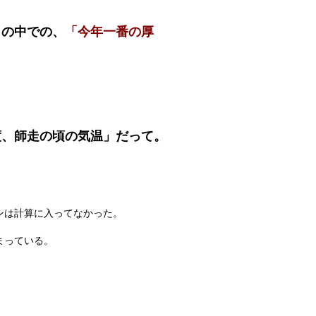
々の中での、
「今年一番の厚
度、師走の頃の気温」だって。
ンは計算に入ってなかった。
まっている。