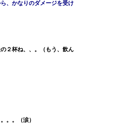
から、かなりのダメージを受け
後の２杯ね、、。（もう、飲ん
、
っ。。。（涙）