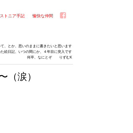
ストニア手記
愉快な仲間
いて、とか、思いのままに書きたいと思います
めた絵日記、いつの間にか、４年目に突入です
何卒、なにとぞ りずむK
〜（涙）
。