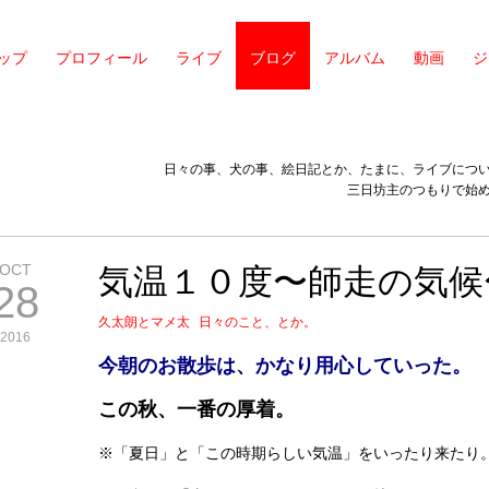
ップ
プロフィール
ライブ
ブログ
アルバム
動画
ジ
日々の事、犬の事、絵日記とか、たまに、ライブにつ
三日坊主のつもりで始
OCT
気温１０度〜師走の気候
28
久太朗とマメ太
日々のこと、とか。
2016
今朝のお散歩は、かなり用心していった。
この秋、一番の厚着。
※「夏日」と「この時期らしい気温」をいったり来たり