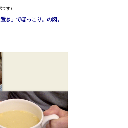
 ,（の訳です）
ジ置き」でほっこり。の図。