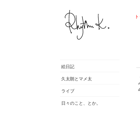
ト
絵日記
久太朗とマメ太
ライブ
日々のこと、とか。