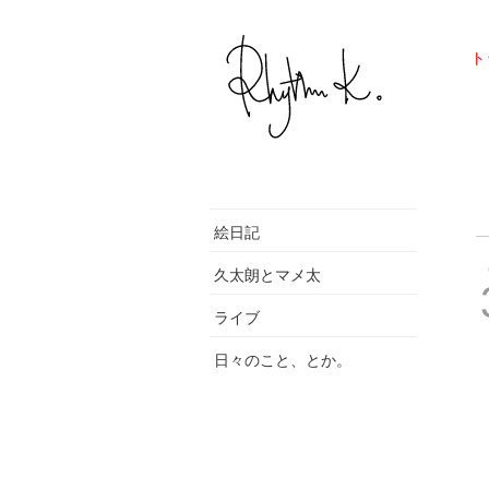
ト
絵日記
久太朗とマメ太
ライブ
日々のこと、とか。