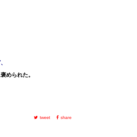
ど、
に褒められた。
tweet
share