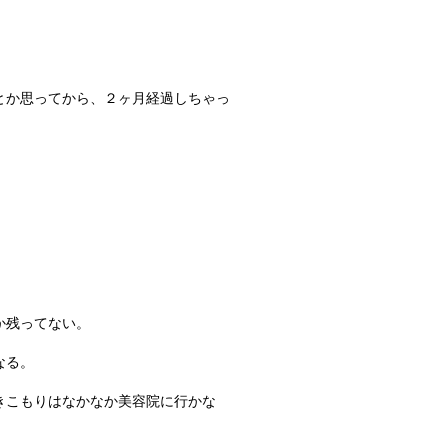
とか思ってから、２ヶ月経過しちゃっ
か残ってない。
なる。
きこもりはなかなか美容院に行かな