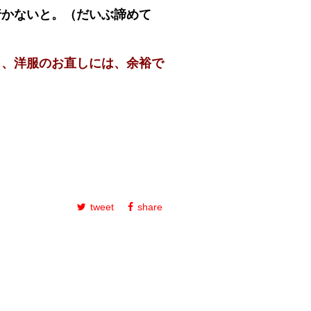
行かないと。（だいぶ諦めて
と、洋服のお直しには、余裕で
tweet
share