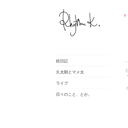
ト
絵日記
久太朗とマメ太
ライブ
2
日々のこと、とか。