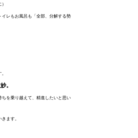
に）
トイレもお風呂も「全部、分解する勢
。
す。
微妙。
持ちを乗り越えて、精進したいと思い
いきます。