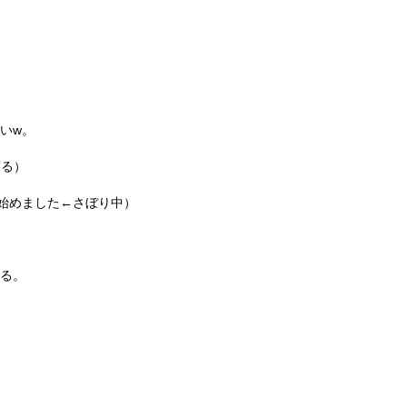
いw。
寝る）
始めました←さぼり中）
る。