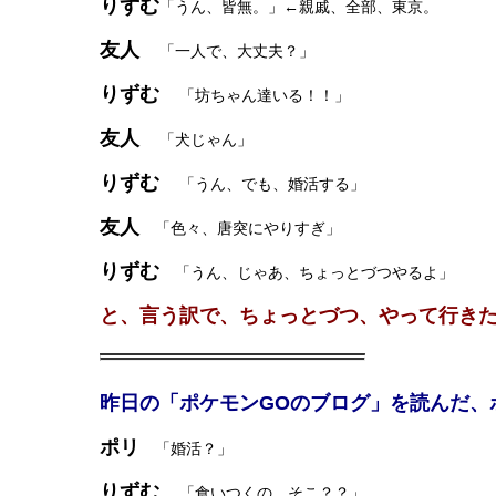
りずむ
「うん、皆無。」←親戚、全部、東京。
友人
「一人で、大丈夫？」
りずむ
「坊ちゃん達いる！！」
友人
「犬じゃん」
りずむ
「うん、でも、婚活する」
友人
「色々、唐突にやりすぎ」
りずむ
「うん、じゃあ、ちょっとづつやるよ」
と、言う訳で、ちょっとづつ、やって行き
昨日の「ポケモンGOのブログ」を読んだ、
ポリ
「婚活？」
りずむ
「食いつくの、そこ？？」