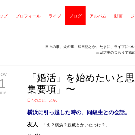
ップ
プロフィール
ライブ
ブログ
アルバム
動画
ジ
日々の事、犬の事、絵日記とか、たまに、ライブにつ
三日坊主のつもりで始
NOV
「婚活」を始めたいと思
1
集要項」〜
016
日々のこと、とか。
横浜に引っ越した時の、同級生との会話。
友人
「え？横浜？親戚とかいたっけ？」