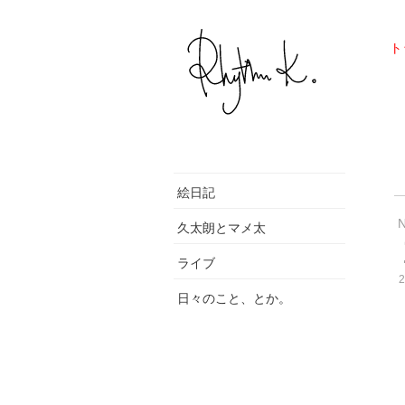
ト
絵日記
久太朗とマメ太
ライブ
2
日々のこと、とか。