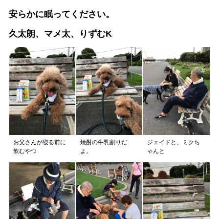
安らかに眠ってください。
久太朗、マメ太、りずむK
お父さんが寝る前に
焼酎の牛乳割りだ
ジェイドと、ミクち
飲むやつ
よ。
ゃんと