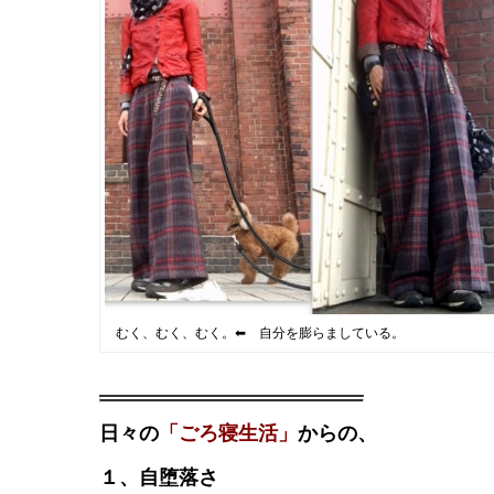
むく、むく、むく。⬅︎ 自分を膨らましている。
日々の
「ごろ寝生活」
からの、
１、自堕落さ