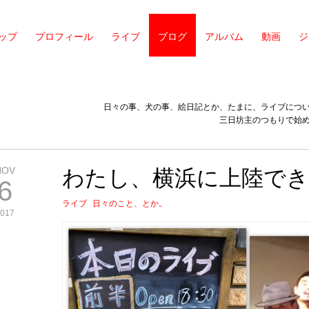
ップ
プロフィール
ライブ
ブログ
アルバム
動画
ジ
日々の事、犬の事、絵日記とか、たまに、ライブにつ
三日坊主のつもりで始
NOV
わたし、横浜に上陸でき
6
ライブ
日々のこと、とか。
017