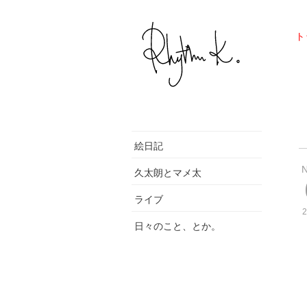
ト
絵日記
久太朗とマメ太
ライブ
2
日々のこと、とか。