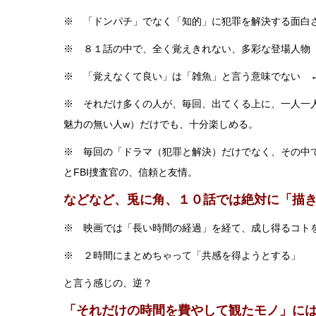
※ 「ドンパチ」でなく「知的」に犯罪を解決する面白
※ ８１話の中で、全く覚えきれない、多彩な登場人物
※ 「覚えなくて良い」は「雑魚」と言う意味でない 
※ それだけ多くの人が、毎回、出てくる上に、一人一
魅力の無い人w）だけでも、十分楽しめる。
※ 毎回の「ドラマ（犯罪と解決）だけでなく、その中
とFBI捜査官の、信頼と友情。
などなど、兎に角、１０話では絶対に「描
※ 映画では「長い時間の経過」を経て、成し得るコト
※ ２時間にまとめちゃって「共感を得ようとする」
と言う感じの、逆？
「それだけの時間を費やして観たモノ」に