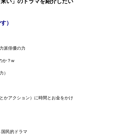
て来い」のドラマを紹介したい
です）
力派俳優の力
のか？w
力）
とかアクション）に時間とお金をかけ
←国民的ドラマ