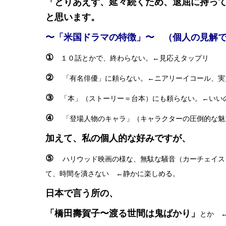
「とりあえず、延々続くため、退屈に持っ
と思います。
〜「米国ドラマの特徴」〜 （個人の見解
①
１０話とかで、終わらない。←見応えタップリ
②
「有名俳優」に頼らない。←ニアリーイコール、実
③
「本」（ストーリー＝台本）にも頼らない。←いい
④
「登場人物のキャラ」（キャラクターの圧倒的な魅
加えて、私の個人的な好みですが、
⑤
ハリウッド映画の様な、無駄な騒音（カーチェイス
て、時間を潰さない ←静かに楽しめる。
日本で言う所の、
「橋田壽賀子〜渡る世間は鬼ばかり」
とか 