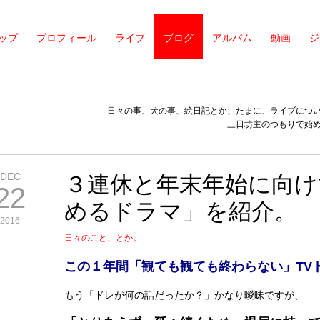
ップ
プロフィール
ライブ
ブログ
アルバム
動画
ジ
日々の事、犬の事、絵日記とか、たまに、ライブにつ
三日坊主のつもりで始
DEC
３連休と年末年始に向け
22
めるドラマ」を紹介。
2016
日々のこと、とか。
この１年間「観ても観ても終わらない」TV
もう「ドレが何の話だったか？」かなり曖昧ですが、