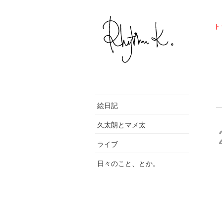
ト
絵日記
久太朗とマメ太
ライブ
日々のこと、とか。