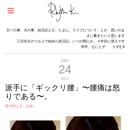
日々の事、犬の事、絵日記とか、たまに、ライブについて、とか、思いのま
まに書きたいと思います
三日坊主のつもりで始めた絵日記、いつの間にか、４年目に突入です
何卒、なにとぞ りずむK
DEC
24
2017
派手に「ギックリ腰」〜腰痛は怒
りである〜。
日々のこと、とか。