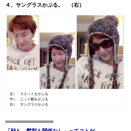
４、サングラスかぶる。 （右）
左） スエットをかぶる
中） ニット帽をかぶる
右） サングラスかぶる
「顔も、髪型も関係なし」ってコトだ。