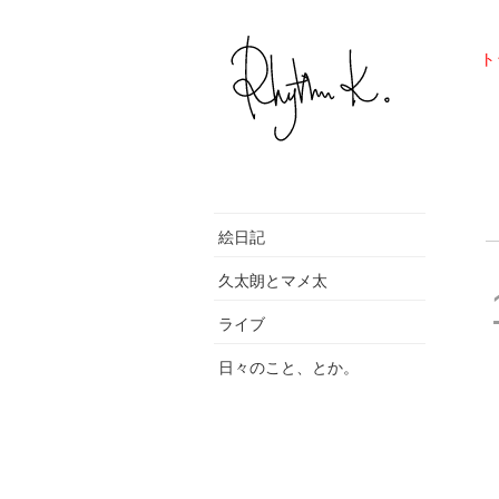
ト
絵日記
久太朗とマメ太
ライブ
日々のこと、とか。