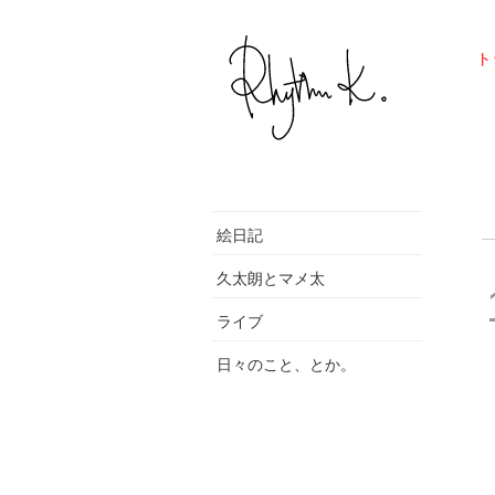
ト
絵日記
久太朗とマメ太
ライブ
日々のこと、とか。