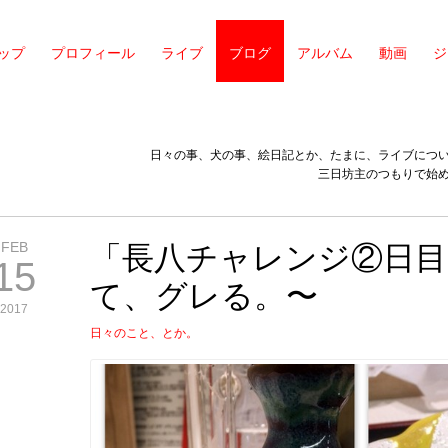
ップ
プロフィール
ライブ
ブログ
アルバム
動画
ジ
日々の事、犬の事、絵日記とか、たまに、ライブにつ
三日坊主のつもりで始
FEB
「長八チャレンジ②日目
15
て、グレる。〜
2017
日々のこと、とか。