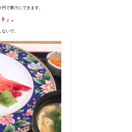
０円で豚汁にできます。
ット」。
しないで。