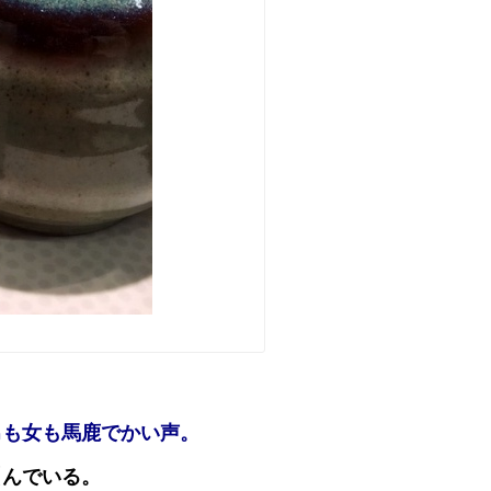
男も女も馬鹿でかい声。
叫んでいる。