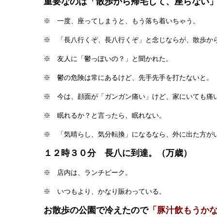
重要なのは「散歩から帰宅して、座らない
※ 一度、座ってしまうと、もう落ち着いちゃう。
※ 「長八行くぞ、長八行くぞ」と念じならが、散歩か
※ 友人に「鬱っぽいの？」と聞かれた。
※ 鬱の危険は常にあるけど、先手先手を打たないと。
※ 今は、顔面が「ガンガン痛い」けど、家にいても痛
※ 眠れるか？と言ったら、眠れない。
※ 「気晴らし、気分転換」になるなら、外に出た方が
１２時３０分 長八に到達。（万歳）
※ 店内は、ランチピーク。
※ いつもより、かなり賑わっている。
お散歩の公園で冷えたので
「豚汁飲もうか