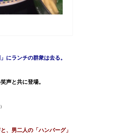
間」にランチの群衆は去る。
。
い笑声と共に登場。
）
声と、男二人の「ハンバーグ」