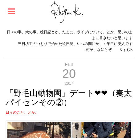
日々の事、犬の事、絵日記とか、たまに、ライブについて、とか、思いのま
まに書きたいと思います
三日坊主のつもりで始めた絵日記、いつの間にか、４年目に突入です
何卒、なにとぞ りずむK
FEB
20
2017
「野毛山動物園」デート❤︎❤︎（奏太
パイセンその②）
日々のこと、とか。