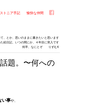
ストニア手記
愉快な仲間
いて、とか、思いのままに書きたいと思います
めた絵日記、いつの間にか、４年目に突入です
何卒、なにとぞ りずむK
話題。〜何への
ない事
や、