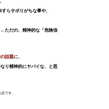
、
歩すらサボりがちな事や、
。←ただの、精神的な「危険信
病の話題に、
かなり精神的にヤバイな、と思
う訳です。