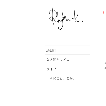
ト
絵日記
久太朗とマメ太
ライブ
日々のこと、とか。