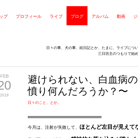
ップ
プロフィール
ライブ
ブログ
アルバム
動画
ジ
日々の事、犬の事、絵日記とか、たまに、ライブにつ
三日坊主のつもりで始
FEB
避けられない、白血病の
20
憤り何んだろうか？〜
2019
日々のこと、とか。
ほとんど左目が見えて
今月は、注射が失敗して、