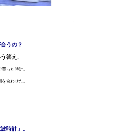
が合うの？
いう答え。
で買った時計。
間を合わせた。
電波時計」。