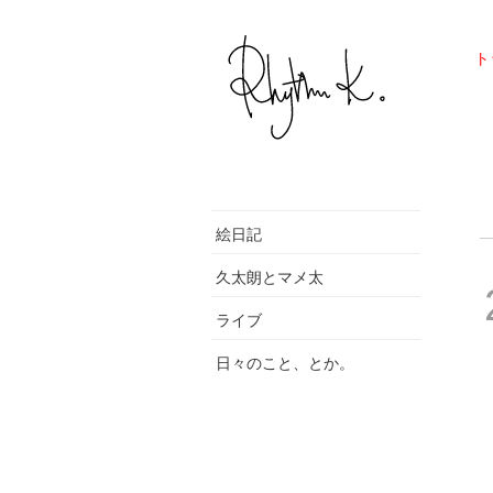
ト
絵日記
久太朗とマメ太
ライブ
日々のこと、とか。