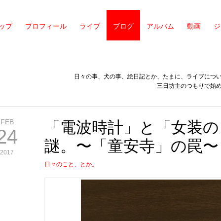
ップ
プロフィール
ライブ
ブログ
アルバム
動画
ジ
日々の事、犬の事、絵日記とか、たまに、ライブにつ
三日坊主のつもりで始
FEB
「電波時計」と「女装の
24
謎。〜「童安寺」の罠〜
2017
日々のこと、とか。