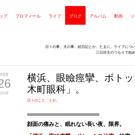
ップ
プロフィール
ライブ
ブログ
アルバム
動画
ジ
日々の事、犬の事、絵日記とか、たまに、ライブにつ
三日坊主のつもりで始
FEB
横浜、眼瞼痙攣、ボトッ
26
木町眼科」。
2018
日々のこと、とか。
顔面の痛みと、眠れない長い夜、限界。