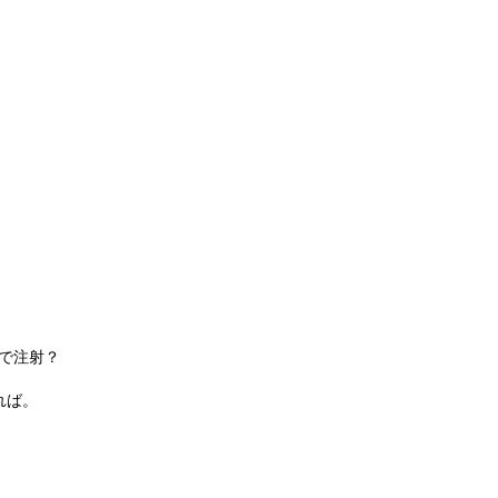
。
で注射？
れば。