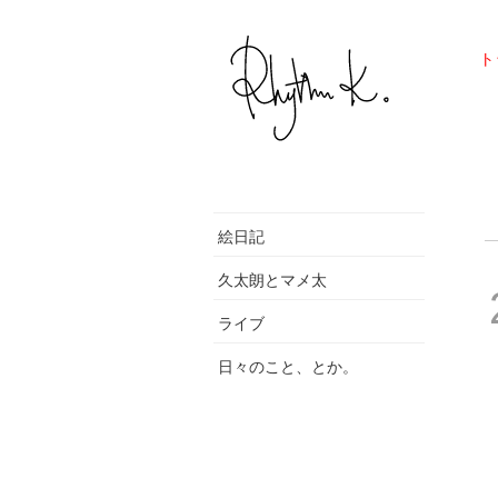
ト
絵日記
久太朗とマメ太
ライブ
日々のこと、とか。