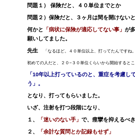
問題１） 保険だと、４０単位までとか
問題２）保険だと、３ヶ月は間を開けない
何かと
「病状に保険が適応してない事」
が
願いしてました。
先生
「なるほど。４０単位以上、打ってたんですね
初めての人だと、２０−３０単位くらいから開始すると
「10年以上打っているのと、重症を考慮し
う」。
となり、打ってもらいました。
いざ、注射を打つ段階になり、
１、
「迷いのない手」
で、痙攣を抑えるべ
２、
「余計な質問とか記録もせず」