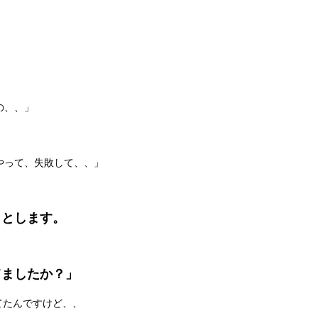
の、、」
やって、失敗して、、」
ッとします。
てましたか？」
てたんですけど、、