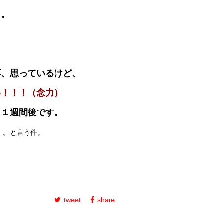
じ。
応、思っているけど、
い！！！（念力）
は１週間後です。
。。と言う件。
tweet
share