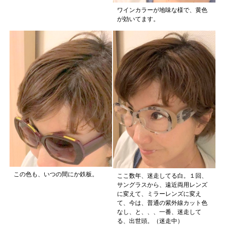
ワインカラーが地味な様で、黄色
が効いてます。
この色も、いつの間にか鉄板。
ここ数年、迷走してる白。１回、
サングラスから、遠近両用レンズ
に変えて、ミラーレンズに変え
て、今は、普通の紫外線カット色
なし、と、、、一番、迷走して
る、出世頭。（迷走中）