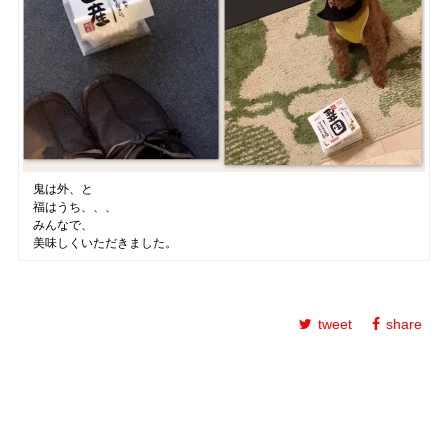
鬼は外、と
福はうち、、、
みんなで、
美味しくいただきました。
tweet
share