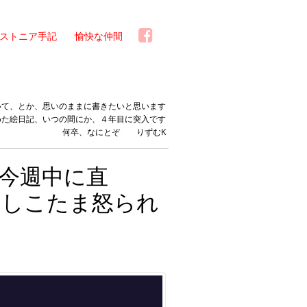
ストニア手記
愉快な仲間
いて、とか、思いのままに書きたいと思います
めた絵日記、いつの間にか、４年目に突入です
何卒、なにとぞ りずむK
今週中に直
、しこたま怒られ