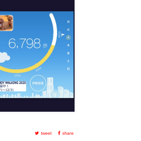
tweet
share