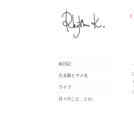
ト
絵日記
久太朗とマメ太
ライブ
2
日々のこと、とか。