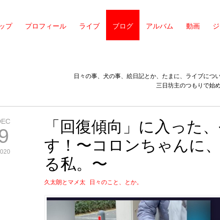
ップ
プロフィール
ライブ
ブログ
アルバム
動画
ジ
日々の事、犬の事、絵日記とか、たまに、ライブにつ
三日坊主のつもりで始
DEC
「回復傾向」に入った、
9
す！〜コロンちゃんに
020
る私。〜
久太朗とマメ太
日々のこと、とか。