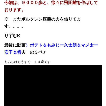
今朝は、９０００歩と、徐々に飛距離を伸ばして
おります。
※ まだボルタレン座薬の力を借りてま
す。。。。
りずむK
最後に動画
）ポテト＆もみじー久太朗＆マメ太ー
安子＆哲
夫 の３ペア
もみじはもうすぐ １４歳です