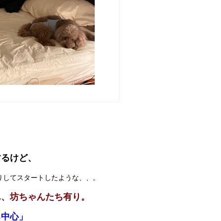
するけど、
りしてスタートしたような、、。
ん、坊ちゃんたち有り。
ち中心」