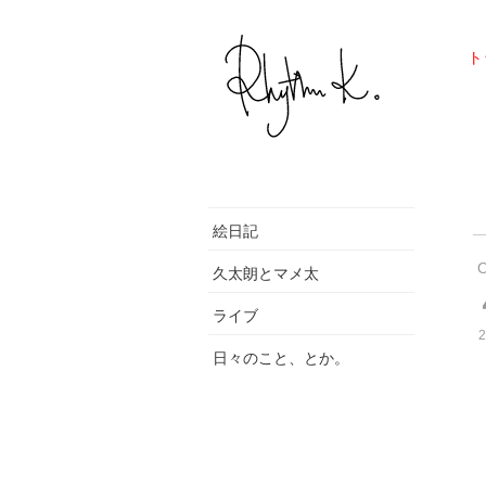
ト
絵日記
久太朗とマメ太
ライブ
2
日々のこと、とか。