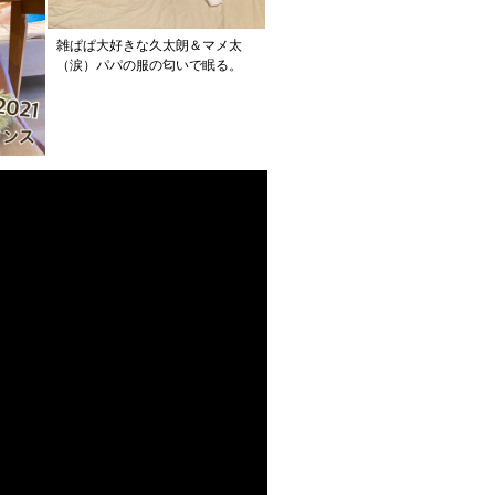
雑ぱぱ大好きな久太朗＆マメ太
（涙）パパの服の匂いで眠る。