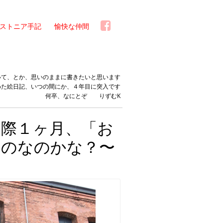
ストニア手記
愉快な仲間
いて、とか、思いのままに書きたいと思います
めた絵日記、いつの間にか、４年目に突入です
何卒、なにとぞ りずむK
交際１ヶ月、「お
ものなのかな？〜