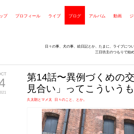
ップ
プロフィール
ライブ
ブログ
アルバム
動画
ジ
日々の事、犬の事、絵日記とか、たまに、ライブにつ
三日坊主のつもりで始
OCT
第14話〜異例づくめの
4
見合い」ってこういう
021
久太朗とマメ太
日々のこと、とか。