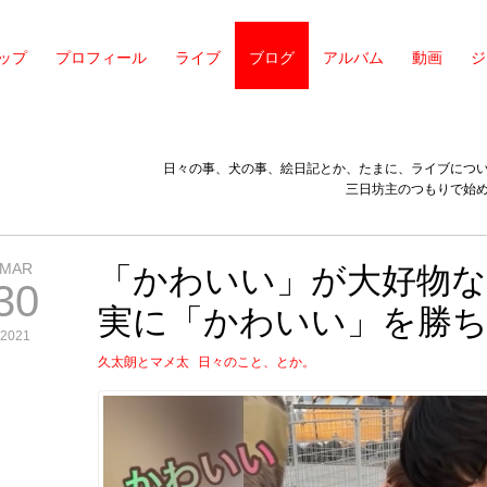
ップ
プロフィール
ライブ
ブログ
アルバム
動画
ジ
日々の事、犬の事、絵日記とか、たまに、ライブにつ
三日坊主のつもりで始
MAR
「かわいい」が大好物な
30
実に「かわいい」を勝
2021
久太朗とマメ太
日々のこと、とか。