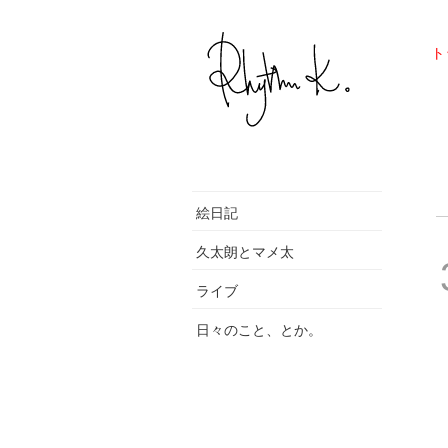
ト
絵日記
久太朗とマメ太
ライブ
日々のこと、とか。