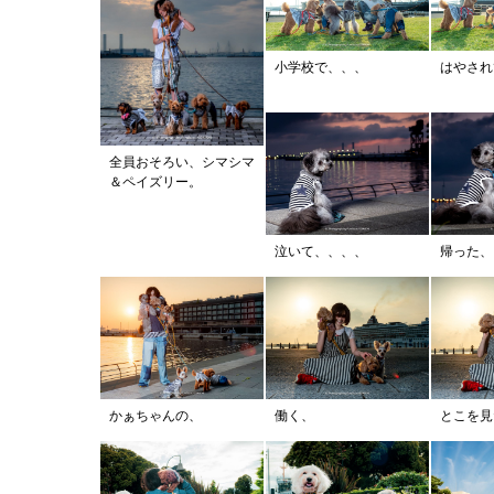
小学校で、、、
はやされ
全員おそろい、シマシマ
＆ペイズリー。
泣いて、、、、
帰った、
かぁちゃんの、
働く、
とこを見