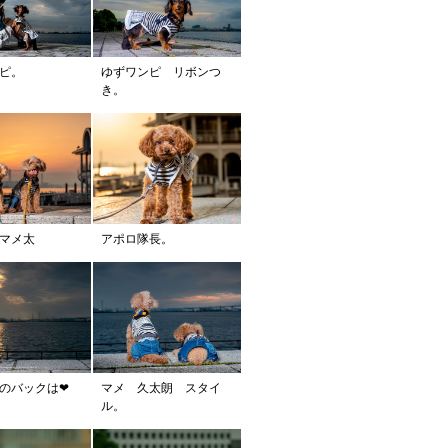
ンピ。
ゆずワンピ リボンつ
き。
マメ太
アポロ隊長。
のバックは❤︎
マメ 久太朗 スタイ
ル。