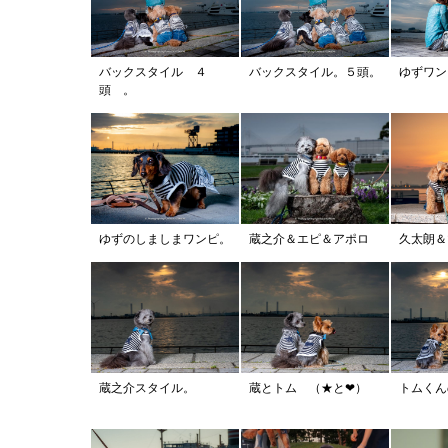
バックスタイル ４
バックスタイル。５頭。
ゆずワ
頭 。
ゆずのしましまワンピ。
蔵之介＆エピ＆アポロ
久太朗＆
蔵之介スタイル。
蔵とトム （★と❤︎）
トムくん