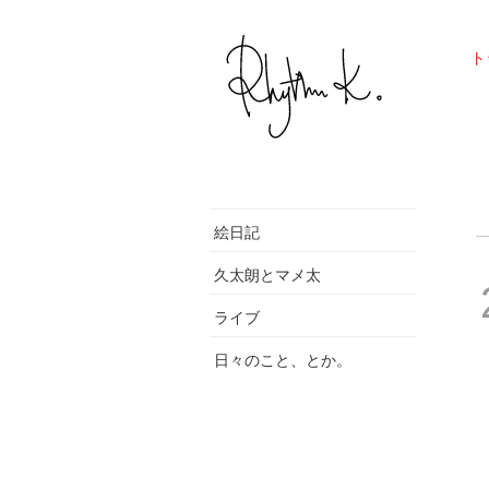
ト
絵日記
久太朗とマメ太
ライブ
日々のこと、とか。