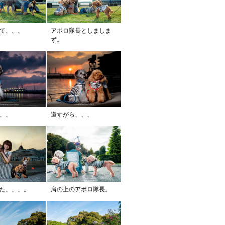
て、、、
アポロ隊長としましま
ず。
、、
道すがら、、、
た、、、。
肩の上のアポロ隊長。