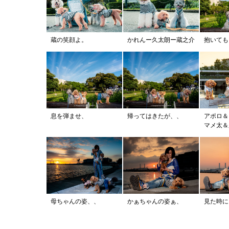
蔵の笑顔よ。
かれんー久太朗ー蔵之介
抱いても
息を弾ませ、
帰ってはきたが、、
アポロ
マメ太＆
母ちゃんの姿、、
かぁちゃんの姿ぁ、
見た時に