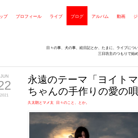
ップ
プロフィール
ライブ
ブログ
アルバム
動画
ジ
日々の事、犬の事、絵日記とか、たまに、ライブにつ
三日坊主のつもりで始
JUN
永遠のテーマ「ヨイト
22
ちゃんの手作りの愛の
2021
久太朗とマメ太
日々のこと、とか。