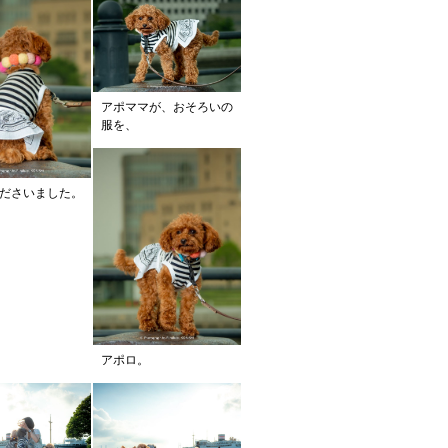
アポママが、おそろいの
服を、
ださいました。
アポロ。