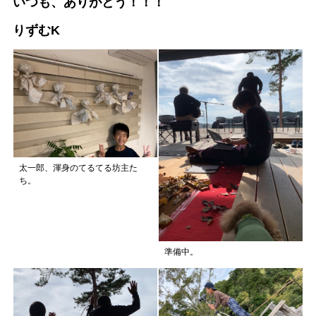
いつも、ありがとう！！！
りずむK
太一郎、渾身のてるてる坊主た
ち。
準備中。