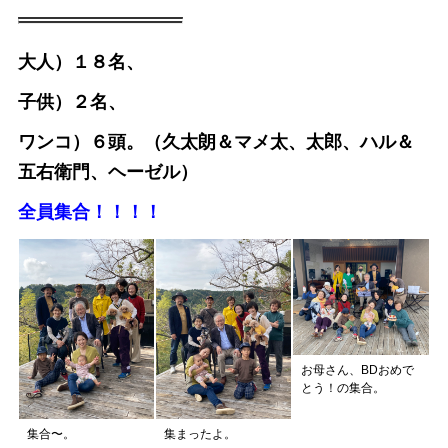
大人）１８名、
子供）２名、
ワンコ）６頭。（久太朗＆マメ太、太郎、ハル＆
五右衛門、ヘーゼル）
全員集合！！！！
お母さん、BDおめで
とう！の集合。
集合〜。
集まったよ。