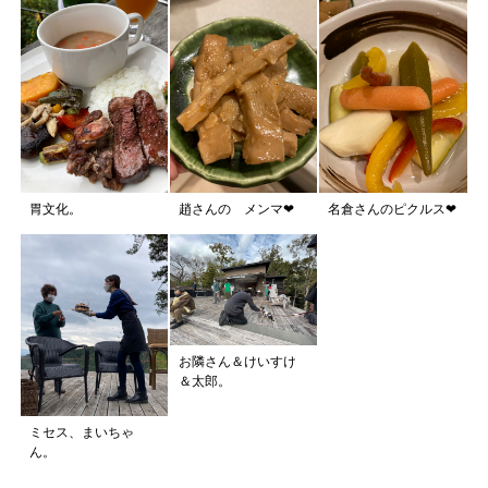
胃文化。
趙さんの メンマ❤︎
名倉さんのピクルス❤︎
お隣さん＆けいすけ
＆太郎。
ミセス、まいちゃ
ん。