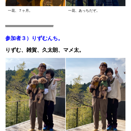
一花、７ヶ月。
一花、あっちだぞ。
参加者３）りずむんち。
りずむ、雑賀、久太朗、マメ太。