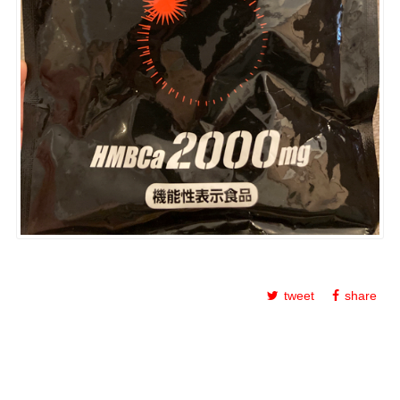
tweet
share