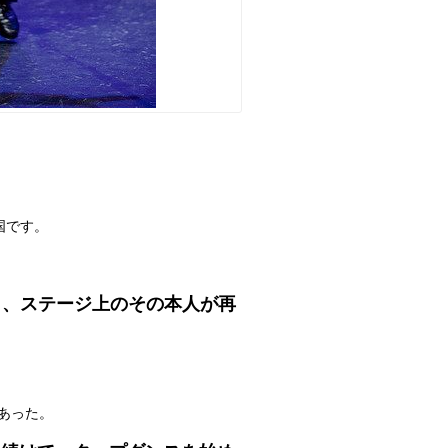
国です。
ら、ステージ上のその本人が再
。
あった。