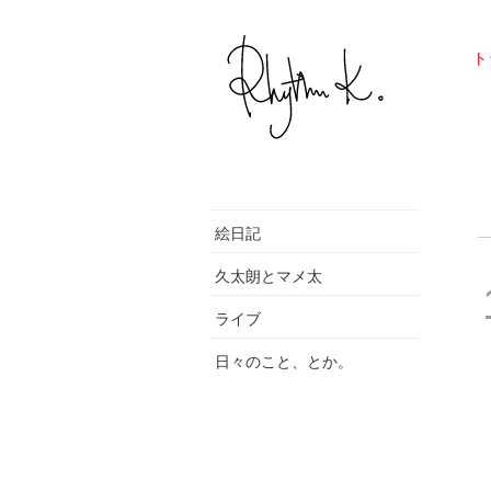
ト
絵日記
久太朗とマメ太
ライブ
日々のこと、とか。