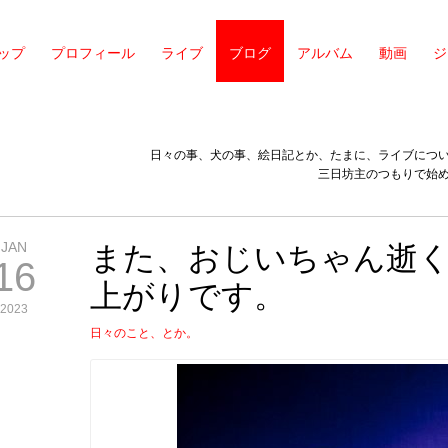
ップ
プロフィール
ライブ
ブログ
アルバム
動画
ジ
日々の事、犬の事、絵日記とか、たまに、ライブにつ
三日坊主のつもりで始
JAN
また、おじいちゃん逝
16
上がりです。
2023
日々のこと、とか。