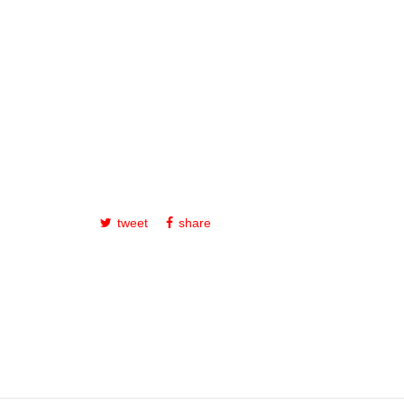
tweet
share