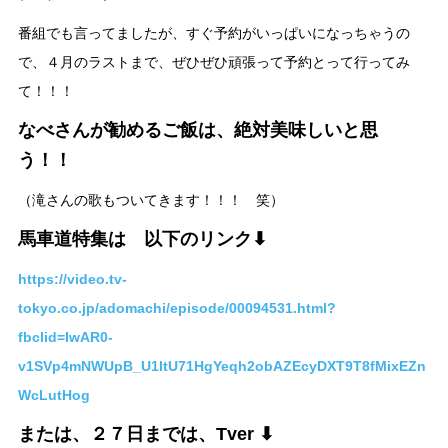
番組でも言ってましたが、すぐ予約がいっぱいになっちゃうの
で、４月のラストまで、ぜひぜひ頑張って予約とって行ってみ
て！！！
なべさんが勧めるご飯は、絶対美味しいと思
う！！
（滝さんの歌もついてきます！！！ 笑）
馬車道特集は 以下のリンク⬇︎
https://video.tv-
tokyo.co.jp/adomachi/episode/00094531.html?
fbclid=IwAR0-
v1SVp4mNWUpB_U1ltU71HgYeqh2obAZEcyDXT9T8fMixEZn
WcLutHog
または、２７日までは、Tver ⬇︎