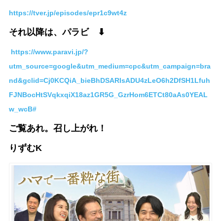
https://tver.jp/episodes/epr1c9wt4z
それ以降は、パラビ ⬇︎
https://www.paravi.jp/?
utm_source=google&utm_medium=cpc&utm_campaign=bra
nd&gclid=Cj0KCQiA_bieBhDSARIsADU4zLeO6h2DfSH1Lfuh
FJNBocHtSVqkxqiX18az1GR5G_GzrHom6ETCt80aAs0YEAL
w_wcB#
ご覧あれ。召し上がれ！
りずむK