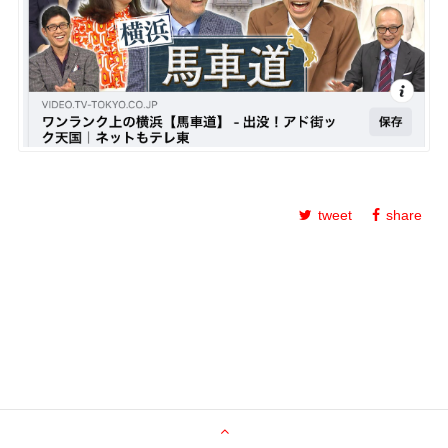
tweet
share