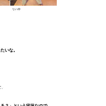
リハ中
みたいな。
て、
える？」という状況なので、