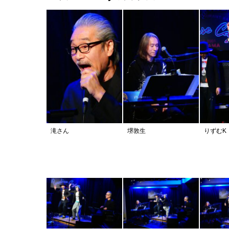
滝さん
堺敦生
りずむK