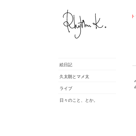
ト
絵日記
久太朗とマメ太
ライブ
日々のこと、とか。