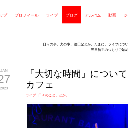
ップ
プロフィール
ライブ
ブログ
アルバム
動画
ジ
日々の事、犬の事、絵日記とか、たまに、ライブにつ
三日坊主のつもりで始
JAN
「大切な時間」につい
27
カフェ
2023
ライブ
日々のこと、とか。