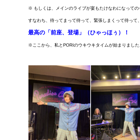
※ もしくは、メインのライブが宴もたけなわになっての
すなわち、待ってまって待って、緊張しまくって待って
最高の「前座、登場」（ひゃっほぅ）！
※ここから、私とPORIのウキウキタイムが始まりました