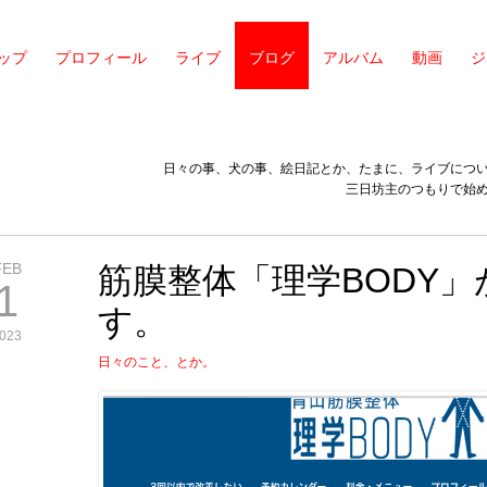
ップ
プロフィール
ライブ
ブログ
アルバム
動画
ジ
日々の事、犬の事、絵日記とか、たまに、ライブにつ
三日坊主のつもりで始
FEB
筋膜整体「理学BODY
1
す。
023
日々のこと、とか。