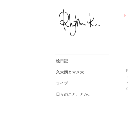
ト
絵日記
久太朗とマメ太
ライブ
2
日々のこと、とか。