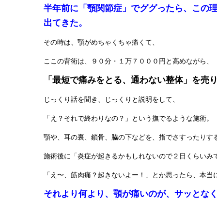
半年前に「顎関節症」でググったら、この
出てきた。
その時は、顎がめちゃくちゃ痛くて、
ここの背術は、９０分・１万７０００円と高めながら、
「最短で痛みをとる、通わない整体」を売
じっくり話を聞き、じっくりと説明をして、
「え？それで終わりなの？」という撫でるような施術。
顎や、耳の裏、鎖骨、脇の下などを、指でさすったりす
施術後に「炎症が起きるかもしれないので２日くらいみ
「え〜、筋肉痛？起きないよー！」とか思ったら、本当
それより何より、顎が痛いのが、サッとな