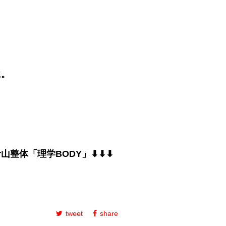
に。
整体「理学BODY」⬇︎
⬇︎⬇︎
tweet
share