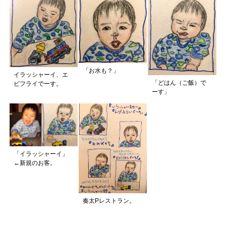
「お水も？」
イラッシャーイ、エ
「どはん（ご飯）で
ビフライでーす。
ーす」
「イラッシャーイ」
←新規のお客。
奏太Pレストラン。