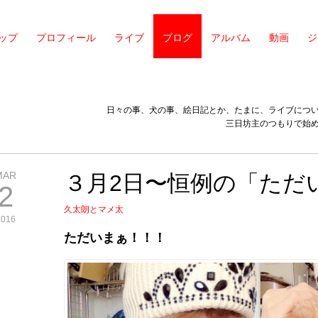
ップ
プロフィール
ライブ
ブログ
アルバム
動画
ジ
日々の事、犬の事、絵日記とか、たまに、ライブにつ
三日坊主のつもりで始
MAR
３月2日〜恒例の「ただ
2
久太朗とマメ太
2016
ただいまぁ！！！