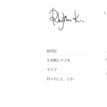
ト
絵日記
久太朗とマメ太
ライブ
日々のこと、とか。