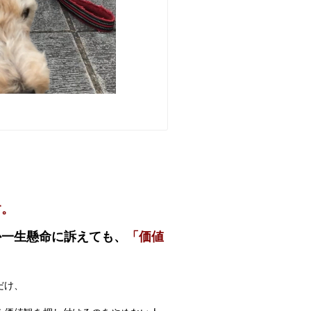
す。
か一生懸命に訴えても、
「価値
だけ、