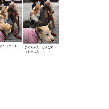
よ〜（ポテト）
まめちゃん、がんばれ〜
（もみじより）