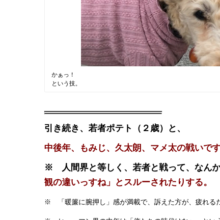
かぁっ！
という技。
引き続き、若者ポテト（２歳）と、
中後年、もみじ、久太朗、マメ太の戦いで
※ 人間界と等しく、若者と戦って、なん
観の違いっすね」とスルーされたりする。
※ 「暖簾に腕押し」感が満載で、訴えた方が、疲れる