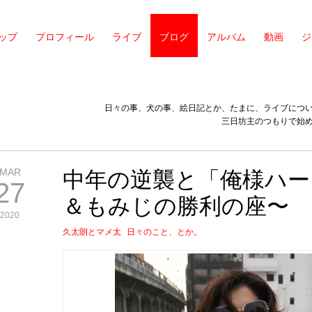
ップ
プロフィール
ライブ
ブログ
アルバム
動画
ジ
日々の事、犬の事、絵日記とか、たまに、ライブにつ
三日坊主のつもりで始
MAR
中年の逆襲と「俺様ハー
27
＆もみじの勝利の座〜
2020
久太朗とマメ太
日々のこと、とか。