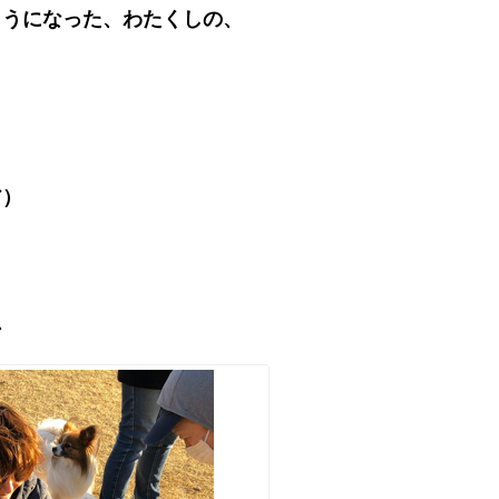
ようになった、
わたくしの、
ペア）
）
ン