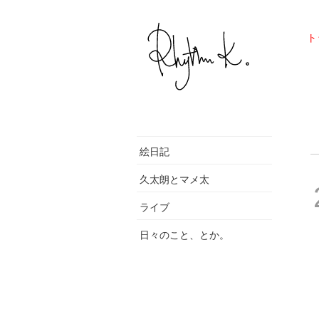
ト
絵日記
久太朗とマメ太
ライブ
日々のこと、とか。