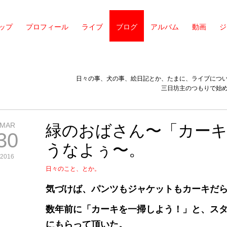
ップ
プロフィール
ライブ
ブログ
アルバム
動画
ジ
日々の事、犬の事、絵日記とか、たまに、ライブにつ
三日坊主のつもりで始
MAR
緑のおばさん〜「カー
30
うなよぅ〜。
2016
日々のこと、とか。
気づけば、パンツもジャケットもカーキだ
数年前に「カーキを一掃しよう！」と、ス
にもらって頂いた。