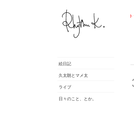
ト
絵日記
久太朗とマメ太
ライブ
日々のこと、とか。