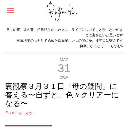
日々の事、犬の事、絵日記とか、たまに、ライブについて、とか、思いのま
まに書きたいと思います
三日坊主のつもりで始めた絵日記、いつの間にか、４年目に突入です
何卒、なにとぞ りずむK
MAR
31
2016
裏観察３月３１日「母の疑問」に
答える〜自ずと、色々クリアーに
なる〜
日々のこと、とか。