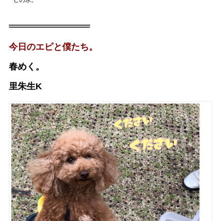
今日のエピと僕たち。
春めく。
里朱生K