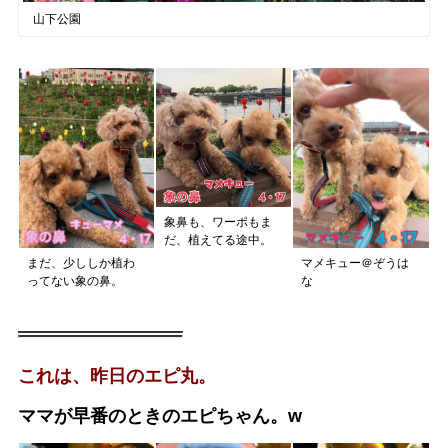
山下公園
象鼻も、ワーポもま
だ、植えてる途中。
まだ、少ししか植わ
マメキュー＠ぞうは
ってない象の鼻。
な
これは、昨日のエピ丸。
ママが早番のときのエピちゃん。w