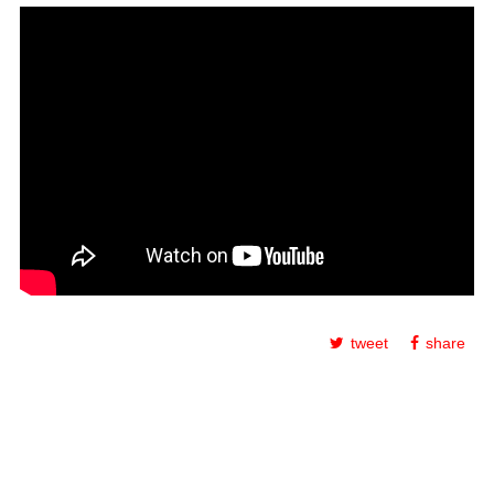
tweet
share