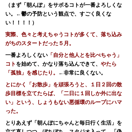
（まず「朝んぽ」をサボるコトが一番よろしくな
い。←鬱の予防という観点で、すごく良くな
い！！！！）
実際、色々と考えちゃうコトが多くて、落ち込み
がちのスタートだった５月。
一番よろしくない
「自分と他人とを比べちゃう」
コト
を始めて、かなり落ち込んできて、
やたら
「孤独」を感じたり。
←非常に良くない。
とにかく「お散歩」を頑張ろうと、１日２回の散
歩目標を立てたらば、「二日に１回しか外に出な
い」という、しょうもない悪循環のループにハマ
った。
とりあえず「朝んぽにちゃんと毎日行く生活」を
立て直しつつ、ぼちぼち スタジオ入って、「偽