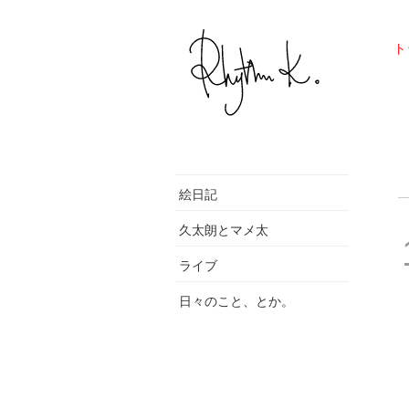
ト
絵日記
久太朗とマメ太
ライブ
日々のこと、とか。