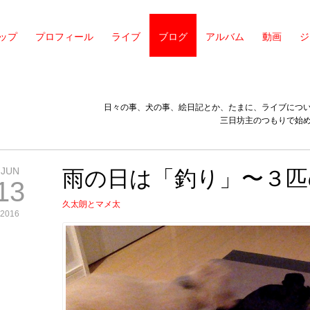
ップ
プロフィール
ライブ
ブログ
アルバム
動画
ジ
日々の事、犬の事、絵日記とか、たまに、ライブにつ
三日坊主のつもりで始
JUN
雨の日は「釣り」〜３匹
13
久太朗とマメ太
2016