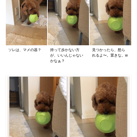
ソレは、マメの器？
持って歩かない方
見つかったら、怒ら
が、いいんじゃない
れるよ〜。置きな。w
かなぁ？