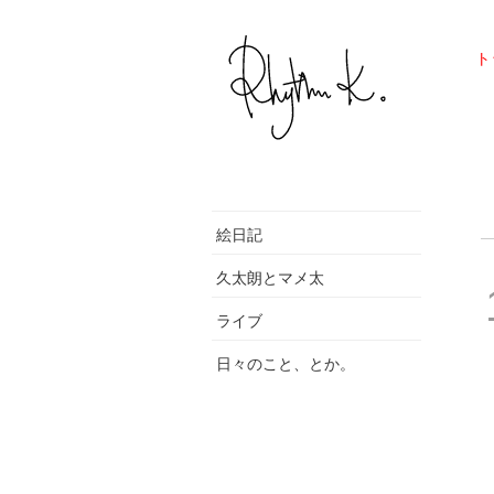
ト
絵日記
久太朗とマメ太
ライブ
日々のこと、とか。