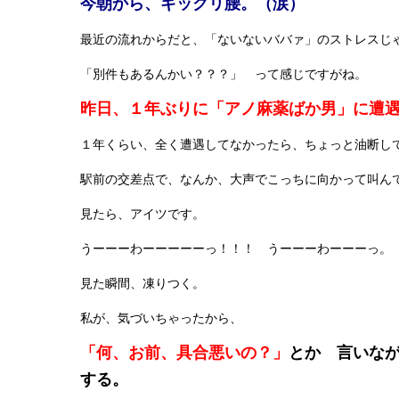
今朝から、ギックリ腰。（涙）
最近の流れからだと、「ないないババァ」のストレスじ
「別件もあるんかい？？？」 って感じですがね。
昨日、１年ぶりに「アノ麻薬ばか男」に遭
１年くらい、全く遭遇してなかったら、ちょっと油断し
駅前の交差点で、なんか、大声でこっちに向かって叫ん
見たら、アイツです。
うーーーわーーーーーっ！！！ うーーーわーーーっ。
見た瞬間、凍りつく。
私が、気づいちゃったから、
「何、お前、具合悪いの？」
とか 言いな
する。