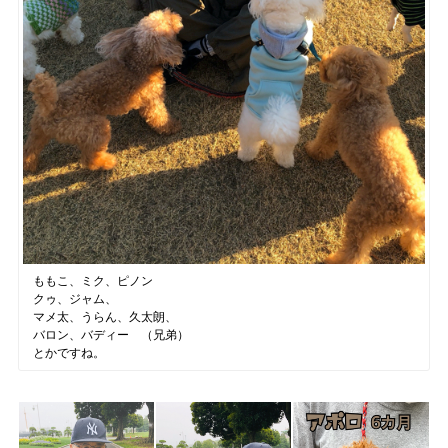
ももこ、ミク、ピノン
クゥ、ジャム、
マメ太、うらん、久太朗、
バロン、バディー （兄弟）
とかですね。