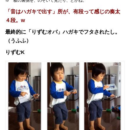
※ 板の裏側を、のぞいて見たり、とかね。
「音はハガキで出す」所が、有段って感じの奏太
４段。w
最終的に「りずむオバ」ハガキでフタされたし。
（うふふ）
りずむK