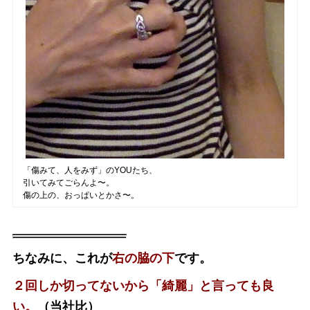
「傷みて、人をみず」のYOUたち、
引いてみてごらんよ〜。
傷の上の、おっぱいとかさ〜。
ちなみに、これが
右の脇の下
です。
２回しか切ってないから「綺麗」と言っても良
い。
（当社比）