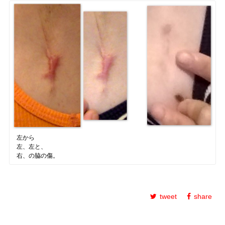
左から
左、左と、
右、の脇の傷。
tweet
share