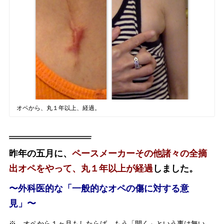
オペから、丸１年以上、経過。
昨年の五月に、
ペースメーカーその他諸々の全摘
出オペをやって、丸１年以上が経過
しました。
〜外科医的な「一般的なオペの傷に対する意
見」〜
※ オペから１ヶ月もしたらば、もう「開く」という事は無い。