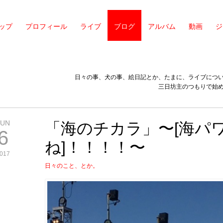
ップ
プロフィール
ライブ
ブログ
アルバム
動画
ジ
日々の事、犬の事、絵日記とか、たまに、ライブにつ
三日坊主のつもりで始
JUN
「海のチカラ」〜[海パ
6
ね]！！！！〜
017
日々のこと、とか。