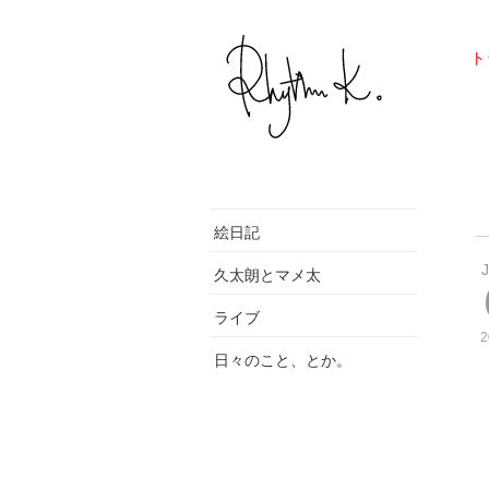
ト
絵日記
久太朗とマメ太
ライブ
2
日々のこと、とか。