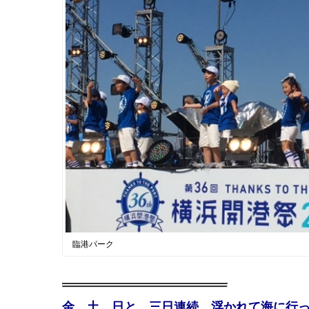
臨港パーク
金、土、日と、三日連続、浮かれて海に行